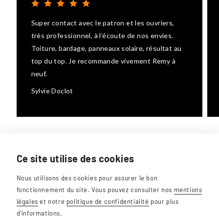
Super contact avec le patron et les ouvriers,
très professionnel, à l’écoute de nos envies.
Toiture, bardage, panneaux solaire, résultat au
top du top. Je recommande vivement Remy à
neuf.
Sylvie Doclot
Ce site utilise des cookies
REMY À NEUF
Nous utilisons des cookies pour assurer le bon
fonctionnement du site. Vous pouvez consulter nos
mentions
Avenue du centenaire, 47 - 1400 Nivelles
légales
et notre
politique de confidentialité
pour plus
d'informations.